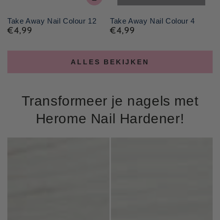
Take Away Nail Colour 12
Take Away Nail Colour 4
€4,99
€4,99
Normale
Normale
prijs
prijs
ALLES BEKIJKEN
Transformeer je nagels met
Herome Nail Hardener!