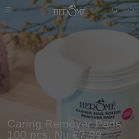
DOORGAAN
NAAR ARTIKEL
Winkelwa
Caring Remover Pads
100 pcs. Nu €7,99