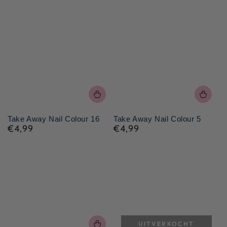
Take Away Nail Colour 16
Take Away Nail Colour 5
€4,99
€4,99
Normale
Normale
prijs
prijs
UITVERKOCHT