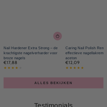
Nail Hardener Extra Strong – de
Caring Nail Polish Remo
krachtigste nagelverharder voor
effectieve nagellakremo
broze nagels
aceton
€17,88
€12,09
Normale
Normale
prijs
prijs
ALLES BEKIJKEN
Testimonials